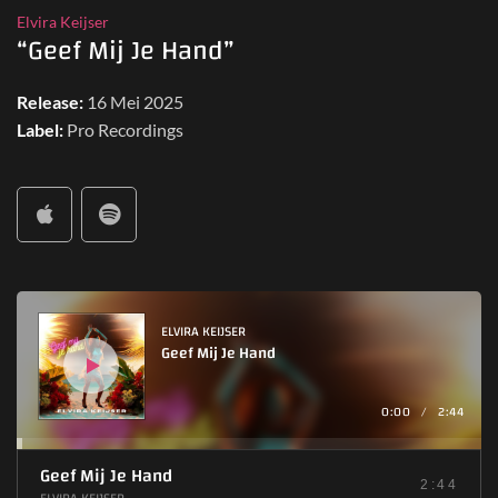
Elvira Keijser
“Geef Mij Je Hand”
Release:
16 Mei 2025
Label:
Pro Recordings
A
u
d
ELVIRA KEIJSER
i
Geef Mij Je Hand
o
s
p
e
l
0:00
/
2:44
e
r
Geef Mij Je Hand
2:44