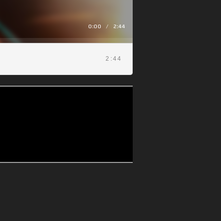
0:00
/
2:44
2:44