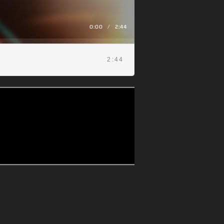
0:00
/
2:44
2:44