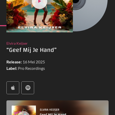
Elvira Keijser
“Geef Mij Je Hand”
Release:
16 Mei 2025
Label:
Pro Recordings
A
u
d
ELVIRA KEIJSER
i
Geef Mij Je Hand
o