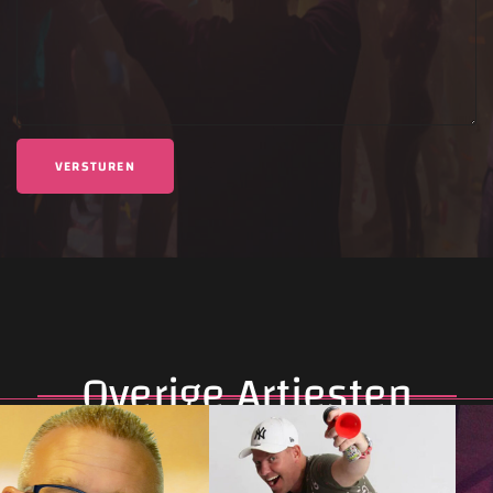
Deze site is beschermd door reCAPTCHA en de Google
Privacybeleid
en
Servicevoorwaarden
zijn van toepassing.
Overige Artiesten