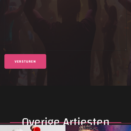
Deze site is beschermd door reCAPTCHA en de Google
Privacybeleid
en
Servicevoorwaarden
zijn van toepassing.
Overige Artiesten