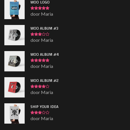
WOO LOGO
door Maria
Gewaardeerd
5
uit 5
WOO ALBUM #3
door Maria
Gewaardeerd
3
uit 5
WOO ALBUM #4
door Maria
Gewaardeerd
5
uit 5
WOO ALBUM #2
door Maria
Gewaardeerd
4
uit 5
SHIP YOUR IDEA
door Maria
Gewaardeerd
3
uit 5