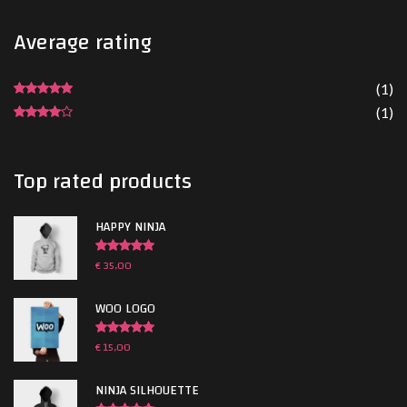
Average
rating
(1)
Gewaardeerd
5
uit 5
(1)
Gewaardeerd
4
uit 5
Top
rated
products
HAPPY NINJA
€
35,00
Gewaardeerd
5.00
uit 5
WOO LOGO
€
15,00
Gewaardeerd
5.00
uit 5
NINJA SILHOUETTE