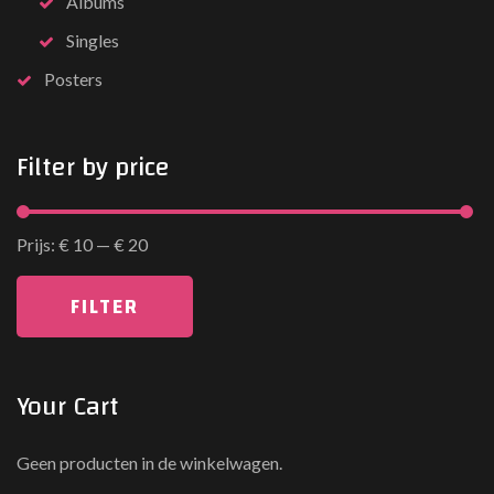
Albums
Singles
Posters
Filter
by
price
Prijs:
€ 10
—
€ 20
FILTER
M
M
i
a
n
x
Your
Cart
.
.
p
p
r
r
i
i
Geen producten in de winkelwagen.
j
j
s
s