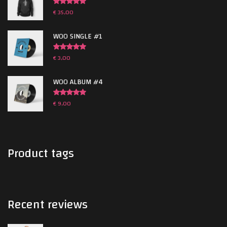
€
35,00
Gewaardeerd
5.00
uit 5
WOO SINGLE #1
€
3,00
Gewaardeerd
5.00
uit 5
WOO ALBUM #4
€
9,00
Gewaardeerd
5.00
uit 5
Product
tags
Recent
reviews