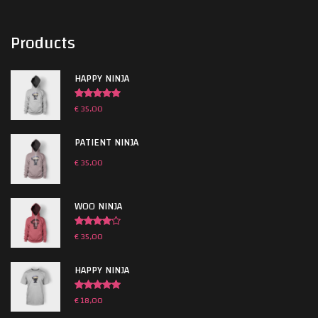
Products
HAPPY NINJA
€
35,00
Gewaardeerd
5.00
uit 5
PATIENT NINJA
€
35,00
WOO NINJA
€
35,00
Gewaardeerd
4.00
uit 5
HAPPY NINJA
€
18,00
Gewaardeerd
5.00
uit 5