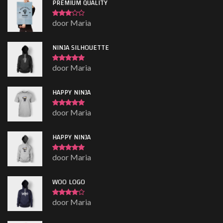
PREMIUM QUALITY
door Maria
Gewaardeerd
3
uit 5
NINJA SILHOUETTE
door Maria
Gewaardeerd
5
uit 5
HAPPY NINJA
door Maria
Gewaardeerd
5
uit 5
HAPPY NINJA
door Maria
Gewaardeerd
5
uit 5
WOO LOGO
door Maria
Gewaardeerd
4
uit 5